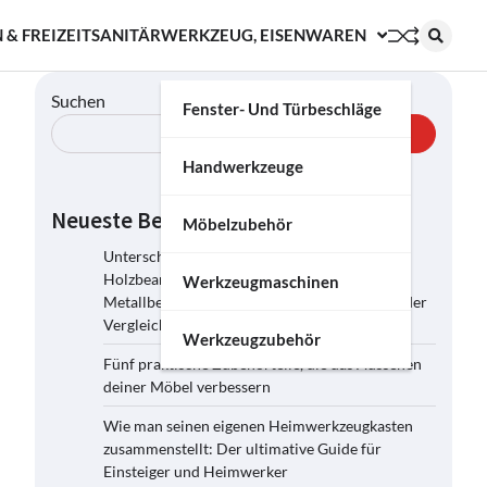
 & FREIZEIT
SANITÄR
WERKZEUG, EISENWAREN
Suchen
Fenster- Und Türbeschläge
Suchen
Handwerkzeuge
Neueste Beiträge
Möbelzubehör
Unterschiede zwischen
Holzbearbeitungsmaschinen und
Werkzeugmaschinen
Metallbearbeitungsmaschinen: Ein umfassender
Vergleich
Werkzeugzubehör
Fünf praktische Zubehörteile, die das Aussehen
deiner Möbel verbessern
Wie man seinen eigenen Heimwerkzeugkasten
zusammenstellt: Der ultimative Guide für
Einsteiger und Heimwerker