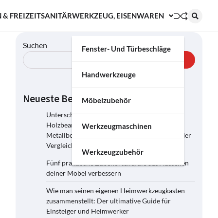
 & FREIZEIT
SANITÄR
WERKZEUG, EISENWAREN
Suchen
Fenster- Und Türbeschläge
Suchen
Handwerkzeuge
Neueste Beiträge
Möbelzubehör
Unterschiede zwischen
Holzbearbeitungsmaschinen und
Werkzeugmaschinen
Metallbearbeitungsmaschinen: Ein umfassender
Vergleich
Werkzeugzubehör
Fünf praktische Zubehörteile, die das Aussehen
deiner Möbel verbessern
Wie man seinen eigenen Heimwerkzeugkasten
zusammenstellt: Der ultimative Guide für
Einsteiger und Heimwerker