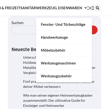
 & FREIZEIT
SANITÄR
WERKZEUG, EISENWAREN
Suchen
Fenster- Und Türbeschläge
Suchen
Handwerkzeuge
Neueste Beiträge
Möbelzubehör
Unterschiede zwischen
Holzbearbeitungsmaschinen und
Werkzeugmaschinen
Metallbearbeitungsmaschinen: Ein umfassender
Vergleich
Werkzeugzubehör
Fünf praktische Zubehörteile, die das Aussehen
deiner Möbel verbessern
Wie man seinen eigenen Heimwerkzeugkasten
zusammenstellt: Der ultimative Guide für
Einsteiger und Heimwerker