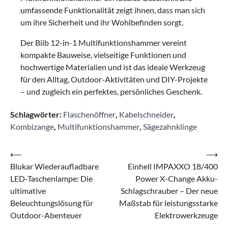
umfassende Funktionalität zeigt ihnen, dass man sich
um ihre Sicherheit und ihr Wohlbefinden sorgt.
Der Biib 12-in-1 Multifunktionshammer vereint
kompakte Bauweise, vielseitige Funktionen und
hochwertige Materialien und ist das ideale Werkzeug
für den Alltag, Outdoor-Aktivitäten und DIY-Projekte
– und zugleich ein perfektes, persönliches Geschenk.
Schlagwörter:
Flaschenöffner
,
Kabelschneider
,
Kombizange
,
Multifunktionshammer
,
Sägezahnklinge
Beitragsnavigation
⟵
⟶
Blukar Wiederaufladbare
Einhell IMPAXXO 18/400
LED-Taschenlampe: Die
Power X-Change Akku-
ultimative
Schlagschrauber – Der neue
Beleuchtungslösung für
Maßstab für leistungsstarke
Outdoor-Abenteuer
Elektrowerkzeuge