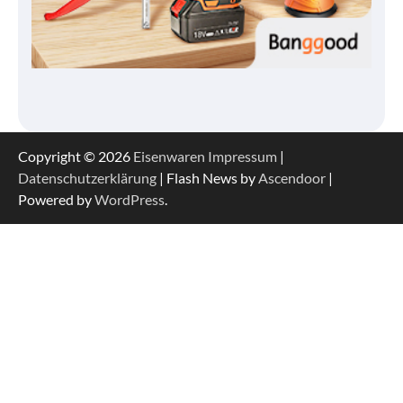
Copyright © 2026
Eisenwaren
Impressum
|
Datenschutzerklärung
| Flash News by
Ascendoor
|
Powered by
WordPress
.